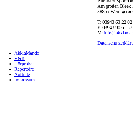
Burkhard Sporma
Am großen Bleek 
38855 Wernigerod
T: 03943 63 22 02
F: 03943 90 61 57
M:
info@akklama
Datenschutzerklär
AkklaMando
V&B
Hörproben
Repertoire
Auftritte
Impressum